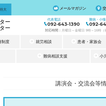
メールマガジン
特大
代表電話
難病・小慢
ター
092-643-1390
092-64
ター
対応時間：
月曜日～金曜日 9時～16時（祝
種制度
就労相談
患者・家族会
難病相談支援
小
講演会・交流会等